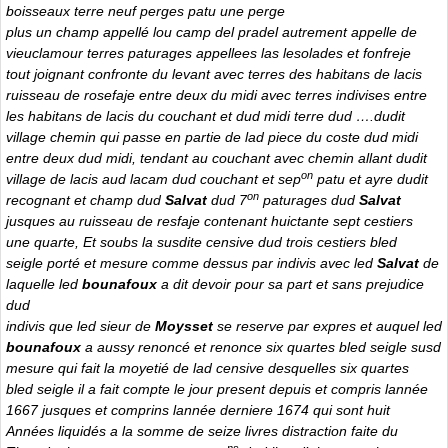
boisseaux terre neuf perges patu une perge
plus un champ appellé lou camp del pradel autrement appelle de
vieuclamour terres paturages appellees las lesolades et fonfreje
tout joignant confronte du levant avec terres des habitans de lacis
ruisseau de rosefaje entre deux du midi avec terres indivises entre
les habitans de lacis du couchant et dud midi terre dud ….dudit
village chemin qui passe en partie de lad piece du coste dud midi
entre deux dud midi, tendant au couchant avec chemin allant dudit
on
village de lacis aud lacam dud couchant et sep
patu et ayre dudit
on
recognant et champ dud
Salvat
dud 7
paturages dud
Salvat
jusques au ruisseau de resfaje contenant huictante sept cestiers
une quarte, Et soubs la susdite censive dud trois cestiers bled
seigle porté et mesure comme dessus par indivis avec led
Salvat
de
laquelle led
bounafoux
a dit devoir pour sa part et sans prejudice
dud
indivis que led sieur de
Moysset
se reserve par expres et auquel led
bounafoux
a aussy renoncé et renonce six quartes bled seigle susd
mesure qui fait la moyetié de lad censive desquelles six quartes
bled seigle il a fait compte le jour present depuis et compris lannée
1667 jusques et comprins lannée derniere 1674 qui sont huit
Années liquidés a la somme de seize livres distraction faite du
ns