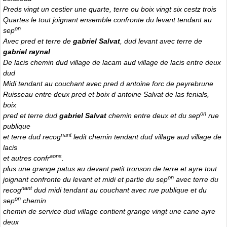
Preds vingt un cestier une quarte, terre ou boix vingt six cestz trois
Quartes le tout joignant ensemble confronte du levant tendant au
on
sep
Avec pred et terre de
gabriel Salvat
, dud levant avec terre de
gabriel raynal
De lacis chemin dud village de lacam aud village de lacis entre deux
dud
Midi tendant au couchant avec pred d antoine forc de peyrebrune
Ruisseau entre deux pred et boix d antoine Salvat de las fenials,
boix
on
pred et terre dud
gabriel Salvat
chemin entre deux et du sep
rue
publique
nant
et terre dud recog
ledit chemin tendant dud village aud village de
lacis
aons
et autres confr
.
plus une grange patus au devant petit tronson de terre et ayre tout
on
joignant confronte du levant et midi et partie du sep
avec terre du
nant
recog
dud midi tendant au couchant avec rue publique et du
on
sep
chemin
chemin de service dud village contient grange vingt une cane ayre
deux