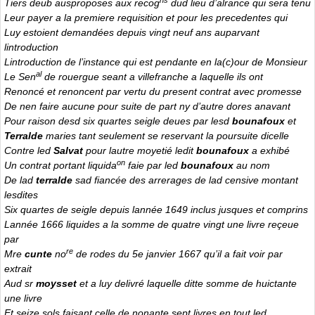
Tiers deub ausproposes aux recog
dud lieu d’alrance qui sera tenu
Leur payer a la premiere requisition et pour les precedentes qui
Luy estoient demandées depuis vingt neuf ans auparvant
lintroduction
Lintroduction de l’instance qui est pendante en la(c)our de Monsieur
al
Le Sen
de rouergue seant a villefranche a laquelle ils ont
Renoncé et renoncent par vertu du present contrat avec promesse
De nen faire aucune pour suite de part ny d’autre dores anavant
Pour raison desd six quartes seigle deues par lesd
bounafoux
et
Terralde
maries tant seulement se reservant la poursuite dicelle
Contre led
Salvat
pour lautre moyetié ledit
bounafoux
a exhibé
on
Un contrat portant liquida
faie par led
bounafoux
au nom
De lad
terralde
sad fiancée des arrerages de lad censive montant
lesdites
Six quartes de seigle depuis lannée 1649 inclus jusques et comprins
Lannée 1666 liquides a la somme de quatre vingt une livre reçeue
par
re
Mre
cunte
no
de rodes du 5e janvier 1667 qu’il a fait voir par
extrait
Aud sr
moysset
et a luy delivré laquelle ditte somme de huictante
une livre
Et seize sols faisant celle de nonante sept livres en tout led