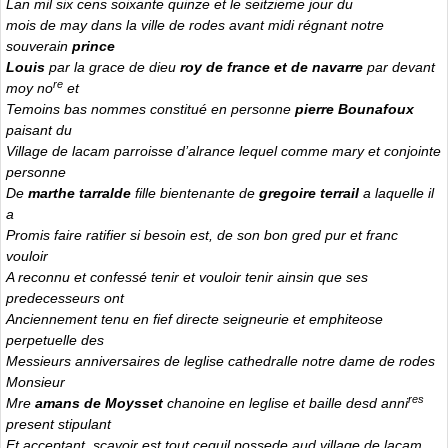
Lan mil six cens soixante quinze et le seitzieme jour du
mois de may dans la ville de rodes avant midi régnant notre
souverain
prince
Louis
par la grace de dieu
roy de france et de navarre
par devant
re
moy no
et
Temoins bas nommes constitué en personne
pierre Bounafoux
paisant du
Village de lacam parroisse d’alrance lequel comme mary et conjointe
personne
De
marthe tarralde
fille bientenante de
gregoire terrail
a laquelle il
a
Promis faire ratifier si besoin est, de son bon gred pur et franc
vouloir
A reconnu et confessé tenir et vouloir tenir ainsin que ses
predecesseurs ont
Anciennement tenu en fief directe seigneurie et emphiteose
perpetuelle des
Messieurs anniversaires de leglise cathedralle notre dame de rodes
Monsieur
res
Mre
amans de Moysset
chanoine en leglise et baille desd anni
present stipulant
Et acceptant, sçavoir est tout cequil possede aud village de lacam