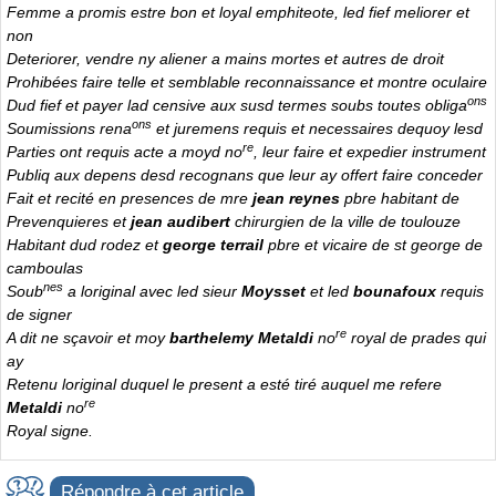
Femme a promis estre bon et loyal emphiteote, led fief meliorer et
non
Deteriorer, vendre ny aliener a mains mortes et autres de droit
Prohibées faire telle et semblable reconnaissance et montre oculaire
ons
Dud fief et payer lad censive aux susd termes soubs toutes obliga
ons
Soumissions rena
et juremens requis et necessaires dequoy lesd
re
Parties ont requis acte a moyd no
, leur faire et expedier instrument
Publiq aux depens desd recognans que leur ay offert faire conceder
Fait et recité en presences de mre
jean reynes
pbre habitant de
Prevenquieres et
jean audibert
chirurgien de la ville de toulouze
Habitant dud rodez et
george terrail
pbre et vicaire de st george de
camboulas
nes
Soub
a loriginal avec led sieur
Moysset
et led
bounafoux
requis
de signer
re
A dit ne sçavoir et moy
barthelemy Metaldi
no
royal de prades qui
ay
Retenu loriginal duquel le present a esté tiré auquel me refere
re
Metaldi
no
Royal signe.
Répondre à cet article