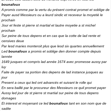
bounafoux
A promis comme par la vertu du présent contrat promet et soblige de
Payer ausd Messieurs ou a leurd sindic et receveur la moyetié le
prochain
Jour et feste st pierre st martial et lautre moyetie a st michel
prochain
Sur peine de tous depens et en cas que la cotte de lad rente et
censives deue
Par lesd maries monteroit plus que lesd six quartes annuellement
Led
bounafoux
a promis et soblige den donner compte depuis
lannée
1649 jusques et compris lad année 1674 avec promesse aussy par
luy
Faite de payer sa portion des depens de lad instance jusques au
jour
Present a ceux qui led ont advancés et suivant le rolle qui
En sera baillé par le procureur des Messieurs ce quil promet payer
Aussy led jour de st pierre st martial sur peine de tous depens
domages
Et interest et moyenant ce led
bounafoux
tant en son nom que de
sadite