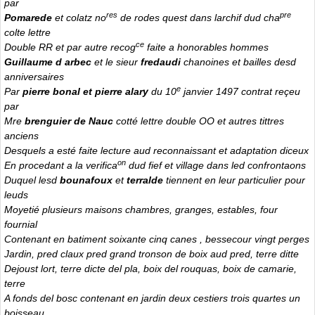
par
res
pre
Pomarede
et colatz no
de rodes quest dans larchif dud cha
colte lettre
ce
Double RR et par autre recog
faite a honorables hommes
Guillaume d arbec
et le sieur
fredaudi
chanoines et bailles desd
anniversaires
e
Par
pierre bonal et pierre alary
du 10
janvier 1497 contrat reçeu
par
Mre
brenguier de Nauc
cotté lettre double OO et autres tittres
anciens
Desquels a esté faite lecture aud reconnaissant et adaptation diceux
on
En procedant a la verifica
dud fief et village dans led confrontaons
Duquel lesd
bounafoux
et
terralde
tiennent en leur particulier pour
leuds
Moyetié plusieurs maisons chambres, granges, estables, four
fournial
Contenant en batiment soixante cinq canes , bessecour vingt perges
Jardin, pred claux pred grand tronson de boix aud pred, terre ditte
Dejoust lort, terre dicte del pla, boix del rouquas, boix de camarie,
terre
A fonds del bosc contenant en jardin deux cestiers trois quartes un
boisseau