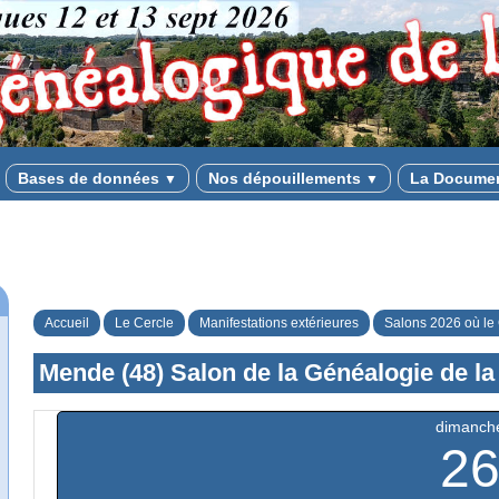
Bases de données
Nos dépouillements
La Docume
▼
▼
Accueil
Le Cercle
Manifestations extérieures
Salons 2026 où le 
Mende (48) Salon de la Généalogie de la
dimanch
2