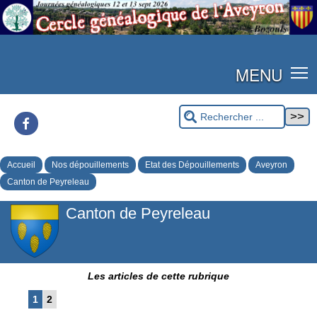
MENU
Facebook
Accueil
Nos dépouillements
Etat des Dépouillements
Aveyron
Canton de Peyreleau
Canton de Peyreleau
Les articles de cette rubrique
1
2